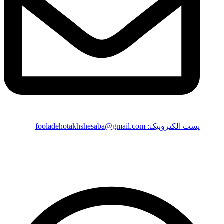
پست الکترونیک: fooladehotakhshesaba@gmail.com
© 2026 تمامی حقوق این وب سایت متغلق به فولاد هوتخش سبا است
Whatsapp