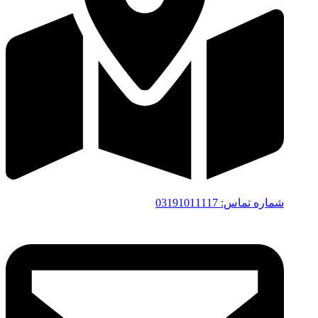
آدرس اصفهان:دروازه شیراز، خیابان دانشگاه
شماره تماس: 03191011117