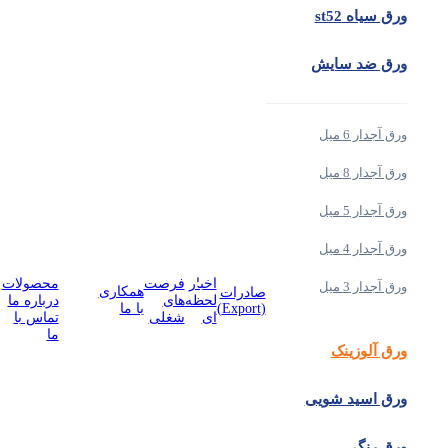
ورق سیاه st52
ورق ضد سایش
ورق آجدار 6 میل
ورق آجدار 8 میل
ورق آجدار 5 میل
ورق آجدار 4 میل
درباره هوتخش
اخبار
فرصت
محصولات
ورق آجدار 3 میل
همکاری
صادرات
لحظه
های
درباره ما
(Export)
با ما
ای
شغلی
تماس با
ما
ورق آلوزینک
ورق اسید شویی
ورق رنگی