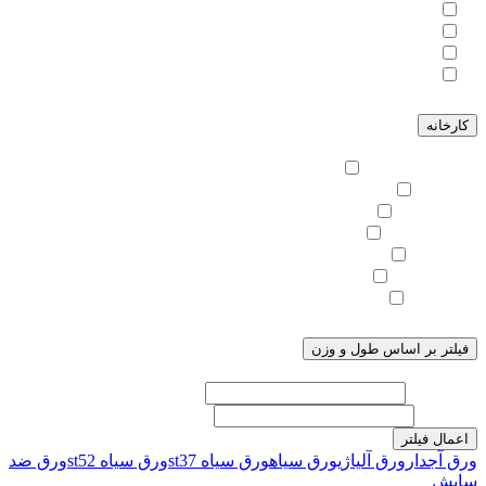
24
26
28
30
کارخانه
جهان فولاد غرب
ذوب آهن
شاهین بناب
صنعت ماهان
ظفر بناب
فولاد مبارکه
کوثر اهواز
فیلتر بر اساس طول و وزن
طول (cm)
وزن (kg)
اعمال فیلتر
ورق آجدار
ورق آلیاژی
ورق سیاه
ورق سیاه st37
ورق سیاه st52
ورق ضد
سایش