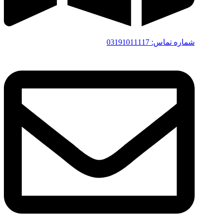
آدرس اصفهان:دروازه شیراز، خیابان دانشگاه
شماره تماس: 03191011117