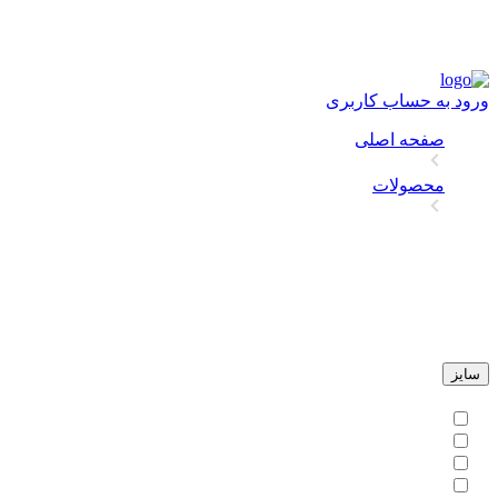
ورود به حساب کاربری
صفحه اصلی
محصولات
ورق سیاه st37
قیمت ورق سیاه st37
فیلتر
سایز
14
18
20
22