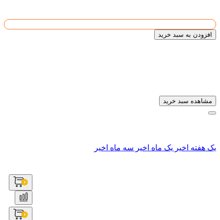
15454545
قیمت واحد :
تومان
قیمت کل :
1
افزودن به سبد خرید
تیرآهن لانه زنبوری
به سبد خریدتان افزوده شد
مشاهده سبد خرید
سابقه ای یافت نشد
سابقه ای یافت نشد
سابقه ای یافت نشد
یک هفته اخیر
یک ماه اخیر
سه ماه اخیر
تاریخ بروز
کارخانه
سایز
وزن
طول
قیمت
خرید
رسانی
__
__
۱۴۰۳-۰۸-۲۹
4.636.364
تومان