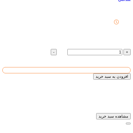
تیرآهن لانه زنبوری
22:27
تیرآهن لانه زنبوری
تعداد :
رول
-
+
4636364
قیمت واحد :
تومان
قیمت کل :
1
افزودن به سبد خرید
تیرآهن لانه زنبوری
به سبد خریدتان افزوده شد
مشاهده سبد خرید
سابقه ای یافت نشد