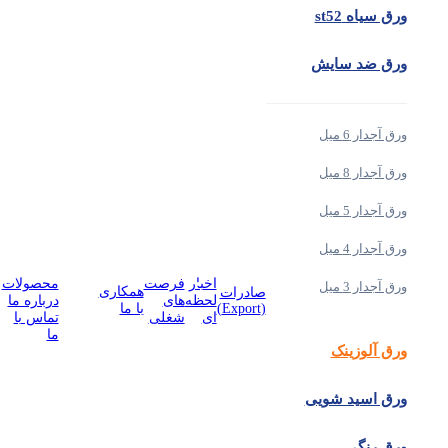
ورق سیاه st52
ورق ضد سایش
ورق آجدار 6 میل
ورق آجدار 8 میل
ورق آجدار 5 میل
ورق آجدار 4 میل
درباره هوتخش
اخبار
فرصت
محصولات
ورق آجدار 3 میل
همکاری
صادرات
لحظه
های
درباره ما
(Export)
با ما
ای
شغلی
تماس با
ما
ورق آلوزینک
ورق اسید شویی
ورق رنگی