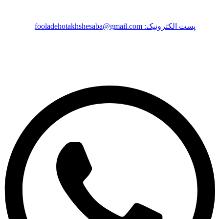
پست الکترونیک: fooladehotakhshesaba@gmail.com
© 2026 تمامی حقوق این وب سایت متغلق به فولاد هوتخش سبا است
Whatsapp